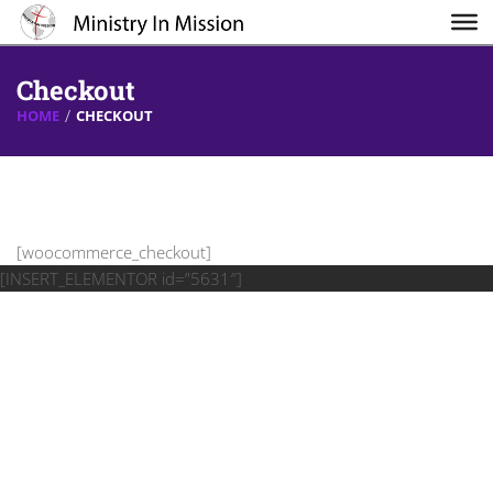
Checkout
HOME
CHECKOUT
[woocommerce_checkout]
[INSERT_ELEMENTOR id=”5631″]